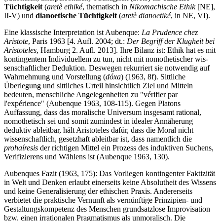
Tüchtigkeit
(
aretè ethiké
, thematisch in
Nikomachische Ethik
[NE],
II-V) und
dianoetische Tüchtigkeit
(
aretè dianoetiké
, in NE, VI).
Eine klassische Interpretation ist Aubenque:
La Prudence chez
Aristote
, Paris 1963 [4. Aufl. 2004; dt.:
Der Begriff der Klugheit bei
Aristoteles
, Hamburg 2. Aufl. 2013]. Ihre Bilanz ist: Ethik hat es mit
kontingentem Individuellem zu tun, nicht mit nomothetischer wis­
senschaftlicher Deduktion. Deswegen rekurriert sie notwendig auf
Wahrnehmung und Vorstellung (
dóxa
) (1963, 8f). Sittliche
Überlegung und sittliches Urteil hinsichtlich Ziel und Mitteln
bedeuten, menschliche Angelegenheiten zu "vérifier par
l'expérience" (Aubenque 1963, 108-115). Gegen Platons
Auffassung, dass das moralische Universum insgesamt rational,
nomothetisch sei und somit zumindest in idealer Annäherung
deduktiv ab­leitbar, hält Aristoteles dafür, dass die Moral nicht
wissenschaft­lich, gesetzhaft ableitbar ist, dass namentlich die
prohaíresis
der richtigen Mittel ein Prozess des induktiven Suchens,
Verifizierens und Wählens ist (Aubenque 1963, 130).
Aubenques Fazit (1963, 175): Das Vorliegen kontin­genter Faktizität
in Welt und Denken erlaubt einerseits keine Absolutheit des Wissens
und keine Generalisierung der ethischen Praxis. Andererseits
verbietet die praktische Vernunft als vernünftige Prinzipien- und
Gestaltungskompetenz des Menschen grundsatzlose Improvisation
bzw. einen irrationalen Pragmatismus als unmoralisch. Die