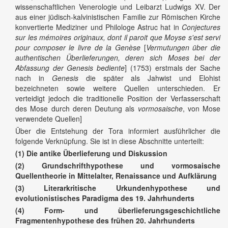
wissenschaftlichen Venerologie und Leibarzt Ludwigs XV. Der
aus einer jüdisch-kalvinistischen Familie zur Römischen Kirche
konvertierte Mediziner und Philologe Astruc hat in
Conjectures
sur les mémoires originaux, dont il paroit que Moyse s'est servi
pour composer le livre de la Genèse
[
Vermutungen über die
authentischen Überlieferungen, deren sich Moses bei der
Abfassung der Genesis bediente
] (1753) erstmals der Sache
nach in
Genesis
die später als Jahwist und Elohist
bezeichneten sowie weitere Quellen unterschieden. Er
verteidigt jedoch die traditionelle Position der Verfasserschaft
des Mose durch deren Deutung als
vormosaische
, von Mose
verwendete Quellen]
Über die Entstehung der Tora informiert ausführlicher die
folgende Verknüpfung. Sie ist in diese Abschnitte unterteilt:
(1) Die antike Überlieferung und Diskussion
(2) Grundschrifthypothese und vormosaische
Quellentheorie in Mittelalter, Renaissance und Aufklärung
(3) Literarkritische Urkundenhypothese und
evolutionistisches Paradigma
des 19. Jahrhunderts
(4) Form- und überlieferungsgeschichtliche
Fragmentenhypothese
des frühen 20. Jahrhunderts